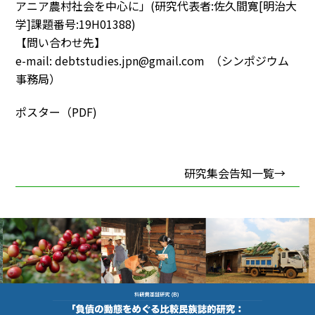
アニア農村社会を中心に」(研究代表者:佐久間寛[明治大
学]課題番号:19H01388)
【問い合わせ先】
e-mail:
debtstudies.jpn@gmail.com
（シンポジウム
事務局）
ポスター（PDF)
研究集会告知一覧→
footer photo
footer photo