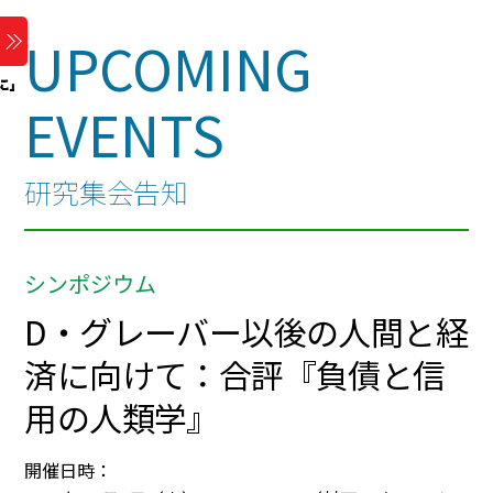
Menu
UPCOMING
Skip
to
content
EVENTS
研究集会告知
シンポジウム
D・グレーバー以後の人間と経
済に向けて：合評『負債と信
用の人類学』
開催日時：