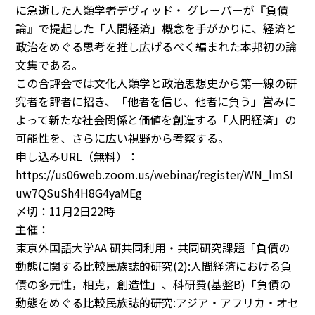
に急逝した人類学者デヴィッド・ グレーバーが『負債
論』で提起した「人間経済」概念を手がかりに、経済と
政治をめぐる思考を推し広げるべく編まれた本邦初の論
文集である。
この合評会では文化人類学と政治思想史から第一線の研
究者を評者に招き、「他者を信じ、他者に負う」営みに
よって新たな社会関係と価値を創造する「人間経済」の
可能性を、さらに広い視野から考察する。
申し込みURL（無料）：
https://us06web.zoom.us/webinar/register/WN_lmSI
uw7QSuSh4H8G4yaMEg
〆切：11月2日22時
主催：
東京外国語大学AA 研共同利用・共同研究課題「負債の
動態に関する比較民族誌的研究(2):人間経済における負
債の多元性，相克，創造性」、科研費(基盤B)「負債の
動態をめぐる比較民族誌的研究:アジア・アフリカ・オセ