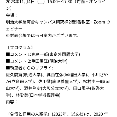
2023年11月4日（土）15:00～17:30（対面・オンライ
ン）
会場：
明治大学駿河台キャンパス研究棟2階9番教室+ Zoom ウ
ェビナー
※対面会場では当日案内がございます。
【プログラム】
■コメント 1:真島一郎(東京外国語大学)
■コメント 2:重田園江(明治大学)
■執筆者からのリプライ:
佐久間寛(明治大学)、箕曲在弘(早稲田大学)、小川さや
か(立命館大学)、佐川徹(慶應義塾大学)、松村圭一郎(岡
山大学)、酒井隆史(大阪公立大学)、田口陽子(叡啓大
学)、林愛美(日本学術振興会)
内容：
『負債と信用の人類学』(2023年、以文社)は、2020 年