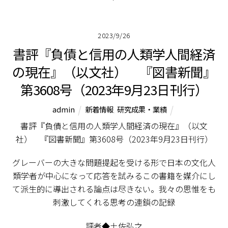
2023/9/26
書評『負債と信用の人類学――人間経済
の現在』（以文社） 『図書新聞』
第3608号（2023年9月23日刊行）
admin
新着情報
,
研究成果・業績
書評『負債と信用の人類学――人間経済の現在』（以文
社） 『図書新聞』第3608号（2023年9月23日刊行）
グレーバーの大きな問題提起を受ける形で日本の文化人
類学者が中心になって応答を試みる――この書籍を媒介にし
て派生的に導出される論点は尽きない。我々の思惟をも
刺激してくれる思考の連鎖の記録
評者◆土佐弘之