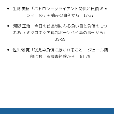
生駒 美樹「パトロン＝クライアント関係と負債 ――ミャ
ンマーのチャ摘みの事例から――」17-37
河野 正治「今日の首長制にみる負い目と負債のもつ
れあい ――ミクロネシア連邦ポーンペイ島の事例から――」
39-59
佐久間 寛「祓えぬ負債に憑かれること ――ニジェール西
部における調査経験から――」 61-79
footer photo