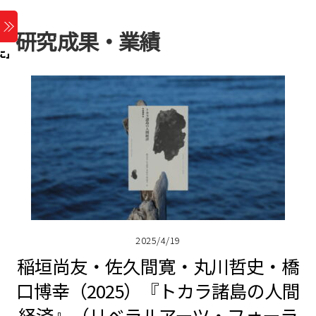
Skip
Menu
to
研究成果・業績
content
2025/4/19
稲垣尚友・佐久間寛・丸川哲史・橋
口博幸（2025）『トカラ諸島の人間
経済』（リベラルアーツ・フォーラ