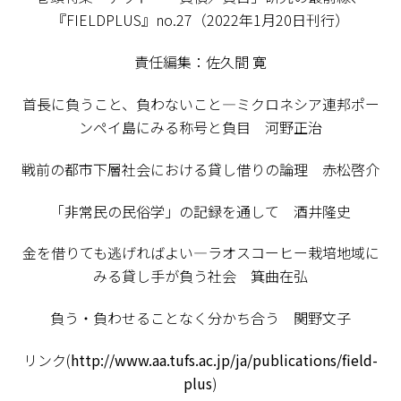
『FIELDPLUS』no.27（2022年1月20日刊行）
責任編集：佐久間 寛
首長に負うこと、負わないこと―ミクロネシア連邦ポー
ンペイ島にみる称号と負目 河野正治
戦前の都市下層社会における貸し借りの論理 赤松啓介
「非常民の民俗学」の記録を通して 酒井隆史
金を借りても逃げればよい―ラオスコーヒー栽培地域に
みる貸し手が負う社会 箕曲在弘
負う・負わせることなく分かち合う 関野文子
リンク(
http://www.aa.tufs.ac.jp/ja/publications/field-
plus
)